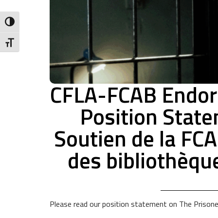
Toggle High Contrast
Toggle Font size
CFLA-FCAB Endors
Position State
Soutien de la FC
des bibliothèque
Please read our position statement on The Prisone