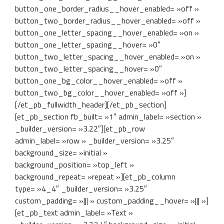
button_one_border_radius__hover_enabled= »off »
button_two_border_radius__hover_enabled= »off »
button_one_letter_spacing__hover_enabled= »on »
button_one_letter_spacing__hover= »0″
button_two_letter_spacing__hover_enabled= »on »
button_two_letter_spacing__hover= »0″
button_one_bg_color__hover_enabled= »off »
button_two_bg_color__hover_enabled= »off »]
[/et_pb_fullwidth_header][/et_pb_section]
[et_pb_section fb_built= »1″ admin_label= »section »
_builder_version= »3.22″][et_pb_row
admin_label= »row » _builder_version= »3.25″
background_size= »initial »
background_position= »top_left »
background_repeat= »repeat »][et_pb_column
type= »4_4″ _builder_version= »3.25″
custom_padding= »||| » custom_padding__hover= »||| »]
[et_pb_text admin_label= »Text »