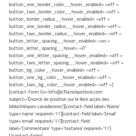
button_one_border_color__hover_enabled= »off »
button_two_border_color__hover_enabled= »off »
button_border_radius__hover_enabled= »off »
button_one_border_radius__hover_enabled= »off »
button_two_border_radius__hover_enabled= »off »
button_letter_spacing__hover_enabled= »on »
button_letter_spacing__hover= »0″
button_one_letter_spacing__hover_enabled= »off »
button_two_letter_spacing__hover_enabled= »off »
button_bg_color__hover_enabled= »off »
button_one_bg_color__hover_enabled= »off »
button_two_bg_color__hover_enabled= »off »]
[contact-form to=’info@cfla.nickpetlock.com’
subject=’Énoncé de position sur le libre accès des
bibliothèques canadiennes’][contact-field label=’Name’
type=’name’ required=’1’/][contact-field label=’Email’
type=’email’ required=’1’/][contact-field
label=’Commentaire’ type=’textarea’ required=’1’/]
[/contact-form]