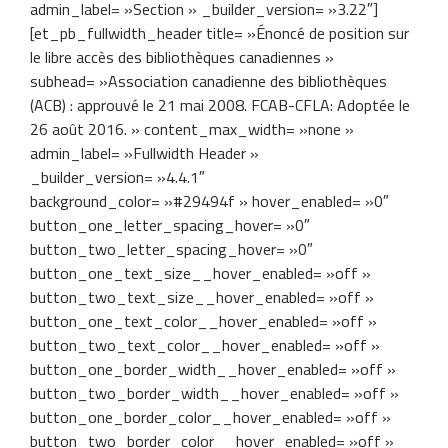
admin_label= »Section » _builder_version= »3.22″]
[et_pb_fullwidth_header title= »Énoncé de position sur
le libre accès des bibliothèques canadiennes »
subhead= »Association canadienne des bibliothèques
(ACB) : approuvé le 21 mai 2008. FCAB-CFLA: Adoptée le
26 août 2016. » content_max_width= »none »
admin_label= »Fullwidth Header »
_builder_version= »4.4.1″
background_color= »#29494f » hover_enabled= »0″
button_one_letter_spacing_hover= »0″
button_two_letter_spacing_hover= »0″
button_one_text_size__hover_enabled= »off »
button_two_text_size__hover_enabled= »off »
button_one_text_color__hover_enabled= »off »
button_two_text_color__hover_enabled= »off »
button_one_border_width__hover_enabled= »off »
button_two_border_width__hover_enabled= »off »
button_one_border_color__hover_enabled= »off »
button_two_border_color__hover_enabled= »off »