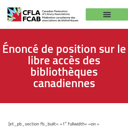
Énoncé de position sur le
libre accès des
bibliothèques
canadiennes
[et_pb_section fb_built= »1″ fullwidth= »on »