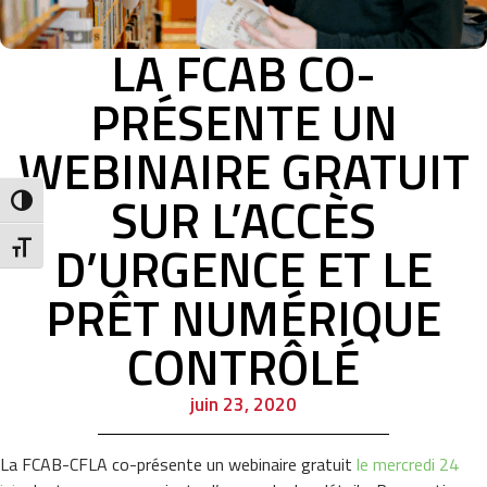
LA FCAB CO-
PRÉSENTE UN
WEBINAIRE GRATUIT
SUR L’ACCÈS
Toggle High Contrast
D’URGENCE ET LE
Toggle Font size
PRÊT NUMÉRIQUE
CONTRÔLÉ
juin 23, 2020
La FCAB-CFLA co-présente un webinaire gratuit
le mercredi 24