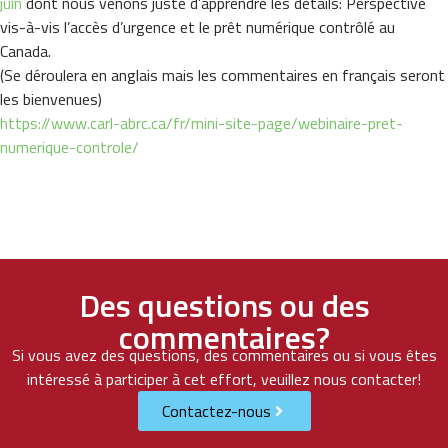
juin
dont nous venons juste d’apprendre les détails: Perspective
vis-à-vis l’accès d’urgence et le prêt numérique contrôlé au
Canada.
(Se déroulera en anglais mais les commentaires en français seront
les bienvenues)
https://www.carl-abrc.ca/fr/
mini-site-page/webinaire-pret-
numerique-controle/
Des questions ou des
commentaires?
Si vous avez des questions, des commentaires ou si vous êtes
intéressé à participer à cet effort, veuillez nous contacter!
Contactez-nous